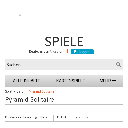
Ad
SPIELE
Betrieben von Arkadium
ALLE INHALTE
KARTENSPIELE
MEHR
Spiel
›
Card
›
Pyramid Solitaire
Pyramid Solitaire
Das könnte dir auch gefallen ...
Details
Bestenliste